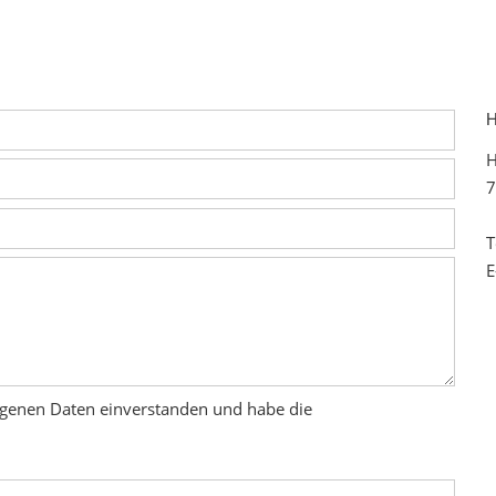
H
H
7
T
E
ogenen Daten einverstanden und habe die